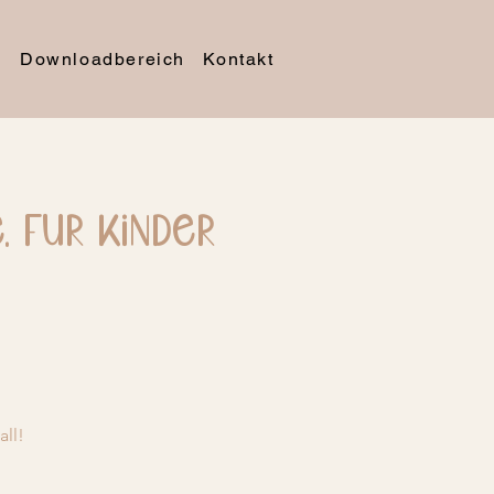
e
Downloadbereich
Kontakt
 Für Kinder
all!