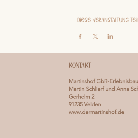
Diese Veranstaltung tei
Kontakt
Martinshof GbR-Erlebnisba
Martin Schlierf und Anna Sch
Gerhelm 2
91235 Velden
www.dermartinshof.de