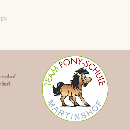
len
uernhof
lierf