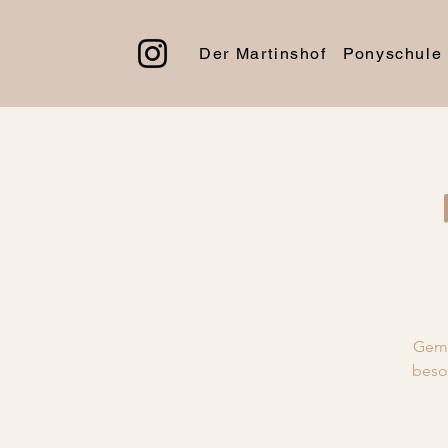
Der Martinshof
Ponyschule
Geme
beso