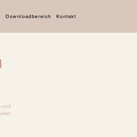
e
Downloadbereich
Kontakt
h
n und
ltet.