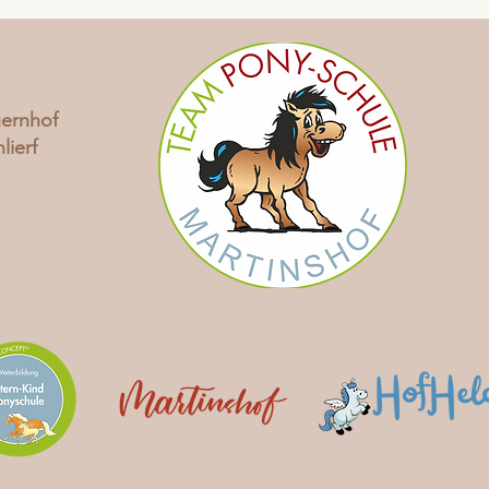
uernhof
lierf