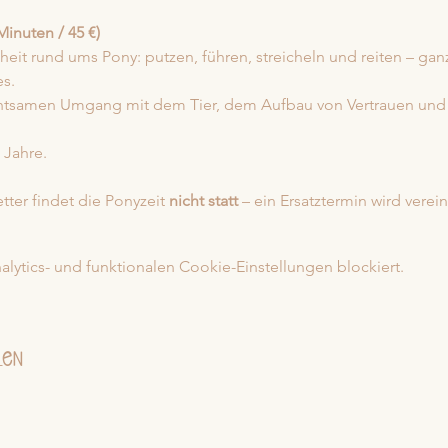
Minuten / 45 €)
inheit rund ums Pony: putzen, führen, streicheln und reiten – ga
s.
chtsamen Umgang mit dem Tier, dem Aufbau von Vertrauen und
 Jahre.
ter findet die Ponyzeit 
nicht statt
 – ein Ersatztermin wird verein
ytics- und funktionalen Cookie-Einstellungen blockiert.
len