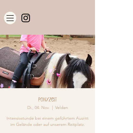
Ponyzeit
Di., 04. Nov.
  |  
Velden
Intensivstunde bei einem geführtem Ausritt
im Gelände oder auf unserem Reitplatz.