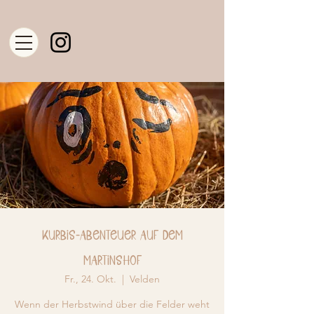
Kürbis-Abenteuer auf dem
Martinshof
Fr., 24. Okt.
  |  
Velden
Wenn der Herbstwind über die Felder weht