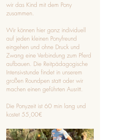
wir das Kind mit dem Pony
zusammen.
Wir können hier ganz individuell
auf jeden kleinen Ponyfreund
eingehen und ohne Druck und
Zwang eine Verbindung zum Pferd
aufbauen. Die Reitpädagogische
Intensivstunde findet in unserem
großen Roundpen statt oder wir
machen einen geführten Ausritt.
Die Ponyzeit ist 60 min lang und
kostet 55,00€